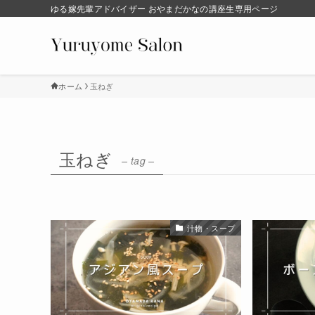
ゆる嫁先輩アドバイザー おやまだかなの講座生専用ページ
ホーム
玉ねぎ
玉ねぎ
– tag –
汁物・スープ