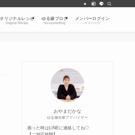
オリジナルレシピ
ゆる嫁ブログ
メンバーログイン
Original Recipe
YuruyomeBlog
マイページ
おやまだかな
ゆる嫁先輩アドバイザー
困った時はLINEに連絡してね♡
【ご対応時間】