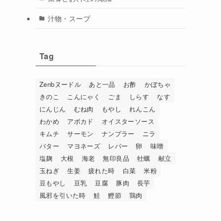
汁物・スープ
Tag
Zenbヌードル
あと一品
お酢
かぼちゃ
きのこ
こんにゃく
ごま
しらす
なす
にんじん
むね肉
もやし
れんこん
わかめ
アボカド
オイスターソース
キムチ
サーモン
ナンプラー
ニラ
バター
マヨネーズ
レバー
卵
味噌
塩麹
大根
海老
無印良品
牡蠣
献立
玉ねぎ
生姜
疲れた時
白菜
米粉
豆もやし
豆乳
豆腐
豚肉
長芋
風邪を引いた時
鮭
鰹節
鶏肉