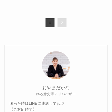
1
2
おやまだかな
ゆる嫁先輩アドバイザー
困った時はLINEに連絡してね♡
【ご対応時間】