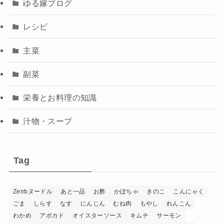
ゆる嫁ブログ
レシピ
主菜
副菜
栄養とお料理の知識
汁物・スープ
Tag
Zenbヌードル
あと一品
お酢
かぼちゃ
きのこ
こんにゃく
ごま
しらす
なす
にんじん
むね肉
もやし
れんこん
わかめ
アボカド
オイスターソース
キムチ
サーモン