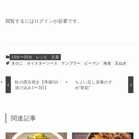
閲覧するにはログインが必要です。
10分〜20分
レシピ
主菜
きのこ
オイスターソース
ナンプラー
ピーマン
海老
玉ねぎ
鮭の西京焼き【準備5分・
ちょい足し栄養のすゝ
漬け込み1〜3日】
め”亜鉛”
関連記事