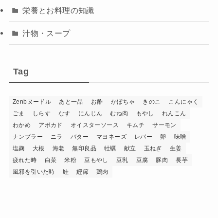
栄養とお料理の知識
汁物・スープ
Tag
Zenbヌードル
あと一品
お酢
かぼちゃ
きのこ
こんにゃく
ごま
しらす
なす
にんじん
むね肉
もやし
れんこん
わかめ
アボカド
オイスターソース
キムチ
サーモン
ナンプラー
ニラ
バター
マヨネーズ
レバー
卵
味噌
塩麹
大根
海老
無印良品
牡蠣
献立
玉ねぎ
生姜
疲れた時
白菜
米粉
豆もやし
豆乳
豆腐
豚肉
長芋
風邪を引いた時
鮭
鰹節
鶏肉