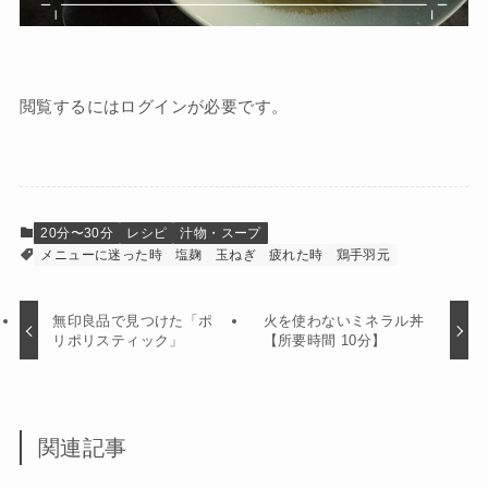
閲覧するにはログインが必要です。
20分〜30分
レシピ
汁物・スープ
メニューに迷った時
塩麹
玉ねぎ
疲れた時
鶏手羽元
無印良品で見つけた「ポ
火を使わないミネラル丼
リポリスティック」
【所要時間 10分】
関連記事