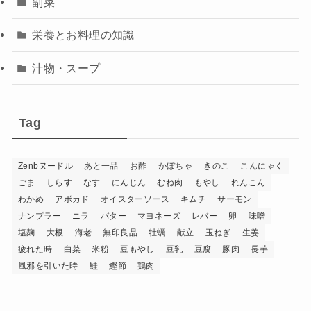
副菜
栄養とお料理の知識
汁物・スープ
Tag
Zenbヌードル
あと一品
お酢
かぼちゃ
きのこ
こんにゃく
ごま
しらす
なす
にんじん
むね肉
もやし
れんこん
わかめ
アボカド
オイスターソース
キムチ
サーモン
ナンプラー
ニラ
バター
マヨネーズ
レバー
卵
味噌
塩麹
大根
海老
無印良品
牡蠣
献立
玉ねぎ
生姜
疲れた時
白菜
米粉
豆もやし
豆乳
豆腐
豚肉
長芋
風邪を引いた時
鮭
鰹節
鶏肉