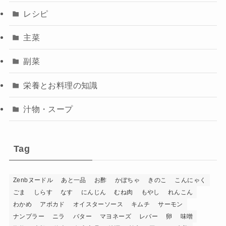
レシピ
主菜
副菜
栄養とお料理の知識
汁物・スープ
Tag
Zenbヌードル
あと一品
お酢
かぼちゃ
きのこ
こんにゃく
ごま
しらす
なす
にんじん
むね肉
もやし
れんこん
わかめ
アボカド
オイスターソース
キムチ
サーモン
ナンプラー
ニラ
バター
マヨネーズ
レバー
卵
味噌