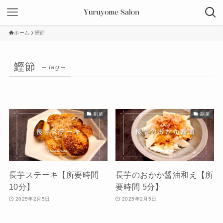
ホーム
鰹節
鰹節
– tag –
副菜
副菜
長芋ステーキ【所要時間
長芋のおかか醤油和え【所
10分】
要時間 5分】
2025年2月5日
2025年2月5日