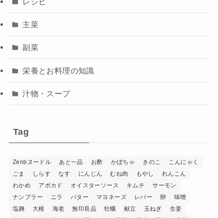
レシピ
主菜
副菜
栄養とお料理の知識
汁物・スープ
Tag
Zenbヌードル
あと一品
お酢
かぼちゃ
きのこ
こんにゃく
ごま
しらす
なす
にんじん
むね肉
もやし
れんこん
わかめ
アボカド
オイスターソース
キムチ
サーモン
ナンプラー
ニラ
バター
マヨネーズ
レバー
卵
味噌
塩麹
大根
海老
無印良品
牡蠣
献立
玉ねぎ
生姜